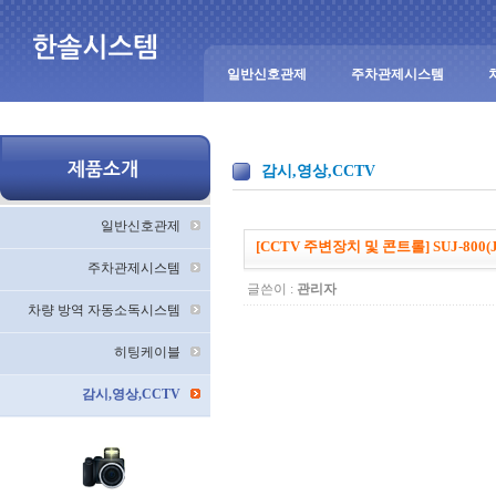
일반신호관제
주차관제시스템
감시,영상,CCTV
일반신호관제
[CCTV 주변장치 및 콘트롤] SUJ-800(Jun
주차관제시스템
글쓴이 :
관리자
차량 방역 자동소독시스템
히팅케이블
감시,영상,CCTV